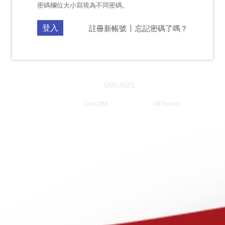
密碼欄位大小寫視為不同密碼。
註冊新帳號
忘記密碼了嗎？
netiCRM 是一套採用
GNU AGPL
授權的自由軟體
行動科技提供的非營利組織CRM服務，你造訪的網站使用 100% 再生能源提供
Forked from
CiviCRM
& Powered by
NETivism