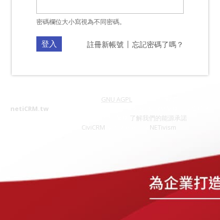
密碼欄位大小寫視為不同密碼。
註冊新帳號
忘記密碼了嗎？
netiCRM 是一套採用
GNU AGPL
授權的自由軟體
netiCRM.tw
是由網絡行動科技提供的非營利組織CRM服務，你造訪的
網站使用 100% 再生能源提供服務
了解我們的能源承諾
Forked from
CiviCRM
& Powered by
NETivism